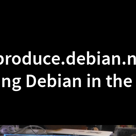
uce.debian.net:
bian in the real wor