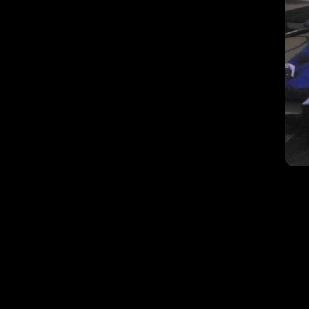
May
9th
2026
Mini